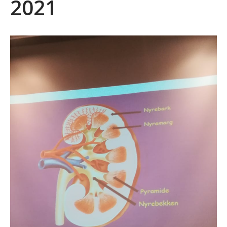
2021
Bli medlem
Kontakt
Facebook
INVITASJON TIL
AKTIVITETSTREFF
11.-13.SEPTEMBER 2026
Informasjon om kurs: Å leve
med en sjelden diagnose
(18+)
Endelig program for
Likepersonskurset