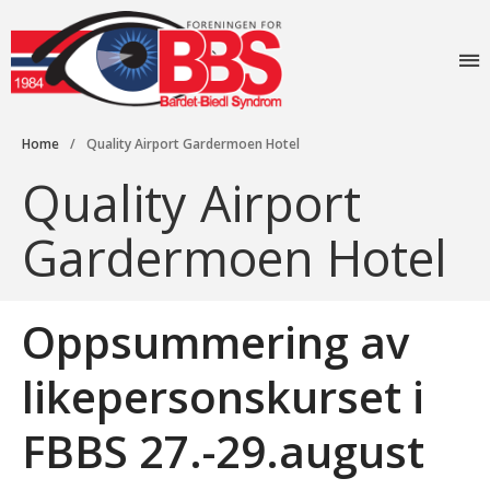
Foreningen for
Bardet-Biedl
Forside
syndrom
Aktiviteter
Home
/
Quality Airport Gardermoen Hotel
Info
Quality Airport
Lovverk og søknader
Gardermoen Hotel
Diagnosen
Rettigheter: Grunnstønad –
Synshjelpemidler – Lese og
sekretærhjelp – Briller +
Oppsummering av
mye mer
Senter for sjeldne
likepersonskurset i
diagnoser (SSD)
Likeperson
FBBS 27.-29.august
Om oss
Foreningen