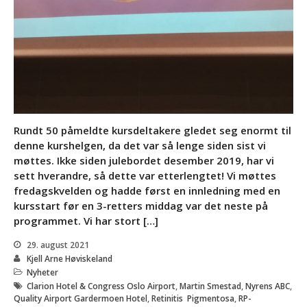
kommende helg!
Datoer for likepersonskurs
og aktivitetstreff i 2028 og
2029
God påske!
Rundt 50 påmeldte kursdeltakere gledet seg enormt til
Aktivitetstreff i Hurdal Syn
denne kurshelgen, da det var så lenge siden sist vi
og Mestringssenter
møttes. Ikke siden julebordet desember 2019, har vi
september 11 @ 17:00
-
sett hverandre, så dette var etterlengtet! Vi møttes
september 13 @ 14:00
fredagskvelden og hadde først en innledning med en
Likepersonskurs på
kursstart før en 3-retters middag var det neste på
Hurdal
programmet. Vi har stort […]
28. april 2028 @ 18:00
-
30. april 2028 @ 18:00
29. august 2021
Kjell Arne Høviskeland
Aktivitetstreff på Hurdal
Nyheter
29. september 2028 @
Clarion Hotel & Congress Oslo Airport
,
Martin Smestad
,
Nyrens ABC
,
18:00
-
1. oktober 2028
Quality Airport Gardermoen Hotel
,
Retinitis Pigmentosa
,
RP-