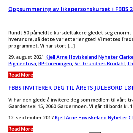
Oppsummering av likepersonskurset i FBBS 2
Rundt 50 påmeldte kursdeltakere gledet seg enormt til
hverandre, så dette var etterlengtet! Vi møttes fred
programmet. Vi har stort […]
29. august 2021
Kjell Arne Høviskeland
Nyheter
Clari
Pigmentosa
,
RP-foreningen
,
Siri Grundnes Brodahl
,
Th
Read More
FBBS INVITERER DEG TIL ÅRETS JULEBORD LØ
Vi har den glede å invitere deg som medlem til vårt t
Gaardersvei 15, 2060 Gardermoen. Vi går til bords kl. 19:
12. september 2017
Kjell Arne Høviskeland
Nyheter
C
Read More