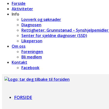
Forside
Aktiviteter
Info
Lovverk og søknader
Diagnosen
Rettigheter: Grunnstønad – Synshjelpemidler 
Senter for sjeldne diagnoser (SSD)
Likeperson
Om oss
Foreningen
Bli medlem
Kontakt
Facebook
Foreningen for Bardet-Biedl syndrom
FORSIDE