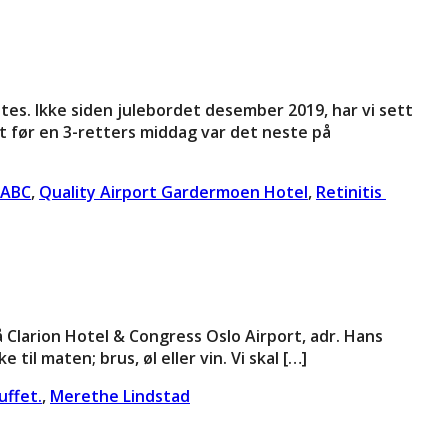
tes. Ikke siden julebordet desember 2019, har vi sett
t før en 3-retters middag var det neste på
 ABC
,
Quality Airport Gardermoen Hotel
,
Retinitis
 Clarion Hotel & Congress Oslo Airport, adr. Hans
 til maten; brus, øl eller vin. Vi skal […]
uffet.
,
Merethe Lindstad