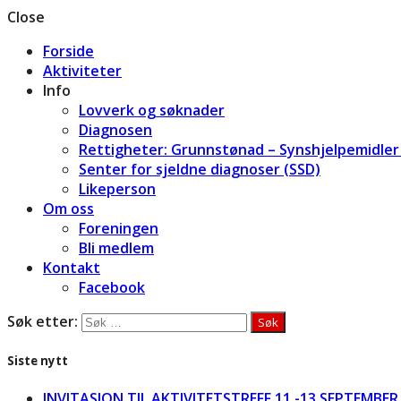
Close
Forside
Aktiviteter
Info
Lovverk og søknader
Diagnosen
Rettigheter: Grunnstønad – Synshjelpemidler 
Senter for sjeldne diagnoser (SSD)
Likeperson
Om oss
Foreningen
Bli medlem
Kontakt
Facebook
Søk etter:
Siste nytt
INVITASJON TIL AKTIVITETSTREFF 11.-13.SEPTEMBER