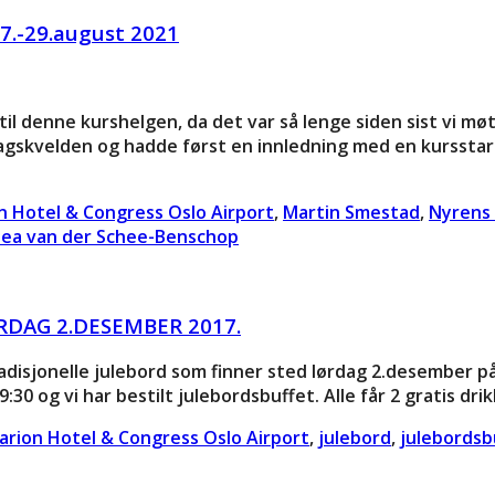
7.-29.august 2021
 denne kurshelgen, da det var så lenge siden sist vi møt
agskvelden og hadde først en innledning med en kursstar
on Hotel & Congress Oslo Airport
,
Martin Smestad
,
Nyrens
ea van der Schee-Benschop
RDAG 2.DESEMBER 2017.
radisjonelle julebord som finner sted lørdag 2.desember på
30 og vi har bestilt julebordsbuffet. Alle får 2 gratis drikke
larion Hotel & Congress Oslo Airport
,
julebord
,
julebordsb