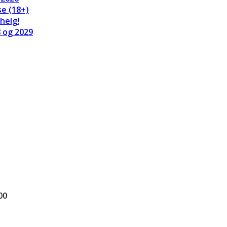
se (18+)
helg!
8 og 2029
00