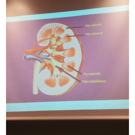
Likeperson
Om oss
Foreningen
Bli medlem
Kontakt
Facebook
INVITASJON TIL
AKTIVITETSTREFF
11.-13.SEPTEMBER 2026
Informasjon om kurs: Å leve