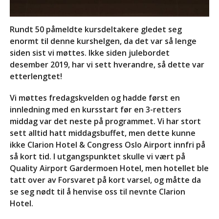
med en sjelden diagnose
(18+)
Rundt 50 påmeldte kursdeltakere gledet seg
Endelig program for
enormt til denne kurshelgen, da det var så lenge
Likepersonskurset
siden sist vi møttes. Ikke siden julebordet
kommende helg!
desember 2019, har vi sett hverandre, så dette var
Datoer for likepersonskurs
etterlengtet!
og aktivitetstreff i 2028 og
2029
Vi møttes fredagskvelden og hadde først en
God påske!
innledning med en kursstart før en 3-retters
middag var det neste på programmet. Vi har stort
sett alltid hatt middagsbuffet, men dette kunne
ikke Clarion Hotel & Congress Oslo Airport innfri på
Aktivitetstreff i Hurdal Syn
og Mestringssenter
så kort tid. I utgangspunktet skulle vi vært på
september 11 @ 17:00
-
Quality Airport Gardermoen Hotel, men hotellet ble
september 13 @ 14:00
tatt over av Forsvaret på kort varsel, og måtte da
Likepersonskurs på
se seg nødt til å henvise oss til nevnte Clarion
Hurdal
Hotel.
28. april 2028 @ 18:00
-