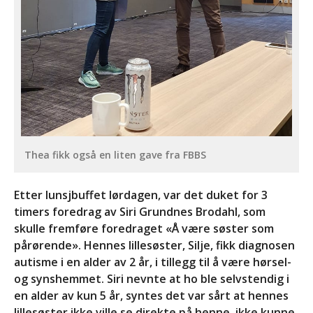
Thea fikk også en liten gave fra FBBS
Etter lunsjbuffet lørdagen, var det duket for 3
timers foredrag av Siri Grundnes Brodahl, som
skulle fremføre foredraget «Å være søster som
pårørende». Hennes lillesøster, Silje, fikk diagnosen
autisme i en alder av 2 år, i tillegg til å være hørsel-
og synshemmet. Siri nevnte at ho ble selvstendig i
en alder av kun 5 år, syntes det var sårt at hennes
lillesøster ikke ville se direkte på henne, ikke kunne