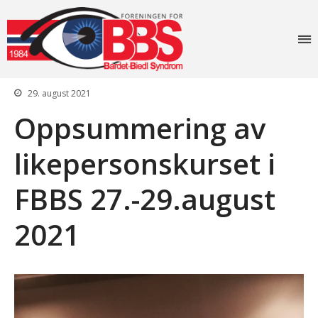
Foreningen for
Bardet-Biedl
syndrom
29. august 2021
Oppsummering av
Forside
likepersonskurset i
Aktiviteter
Info
FBBS 27.-29.august
Lovverk og søknader
Diagnosen
2021
Rettigheter: Grunnstønad –
Synshjelpemidler – Lese og
sekretærhjelp – Briller +
mye mer
Senter for sjeldne
diagnoser (SSD)