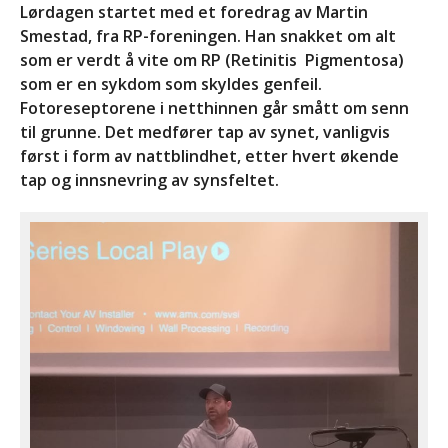
30. april 2028 @ 18:00
Lørdagen startet med et foredrag av Martin
Smestad, fra RP-foreningen. Han snakket om alt
Aktivitetstreff på Hurdal
29. september 2028 @
som er verdt å vite om RP (Retinitis Pigmentosa)
18:00
-
1. oktober 2028
som er en sykdom som skyldes genfeil.
@ 14:00
Fotoreseptorene i netthinnen går smått om senn
Se alle Hendelser
til grunne. Det medfører tap av synet, vanligvis
først i form av nattblindhet, etter hvert økende
tap og innsnevring av synsfeltet.
Forside
Aktiviteter
Info
Om oss
Kontakt