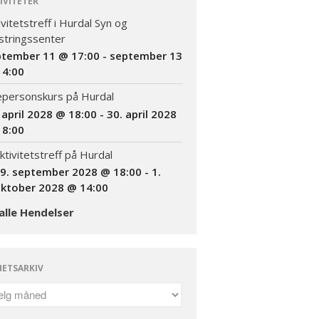
IVITETER
Bli medlem
ivitetstreff i Hurdal Syn og
Kontakt
tringssenter
Facebook
ptember 11 @ 17:00
-
september 13
14:00
epersonskurs på Hurdal
 april 2028 @ 18:00
-
30. april 2028
18:00
ktivitetstreff på Hurdal
9. september 2028 @ 18:00
-
1.
ktober 2028 @ 14:00
INVITASJON TIL
AKTIVITETSTREFF
alle Hendelser
11.-13.SEPTEMBER 2026
Informasjon om kurs: Å leve
med en sjelden diagnose
ETSARKIV
(18+)
Endelig program for
Likepersonskurset