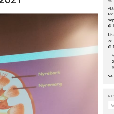
AKT
Akt
Mes
se
@ 
Lik
28.
@ 
A
2
o
Se 
NYH