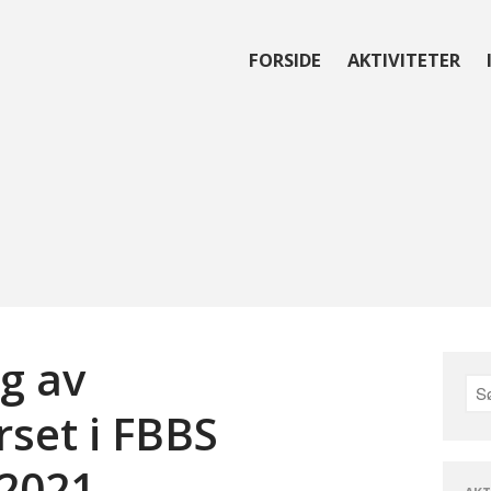
FORSIDE
AKTIVITETER
reningen for Bardet-Biedl syndrom
g av
rset i FBBS
 2021