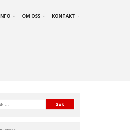
INFO
OM OSS
KONTAKT
Forside
Aktiviteter
Info
Lovverk og søknader
Diagnosen
Rettigheter: Grunnstønad –
Synshjelpemidler – Lese og
sekretærhjelp – Briller +
mye mer
Senter for sjeldne
diagnoser (SSD)
Likeperson
Om oss
Foreningen