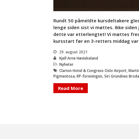
Rundt 50 påmeldte kursdeltakere gled
lenge siden sist vi møttes. Ikke siden
dette var etterlengtet! Vi møttes fr
kursstart før en 3-retters middag var
29. august 2021
Kjell Arne Høviskeland
Nyheter
Clarion Hotel & Congress Oslo Airport
,
Marti
Pigmentosa
,
RP-foreningen
,
Siri Grundnes Broda
Read More