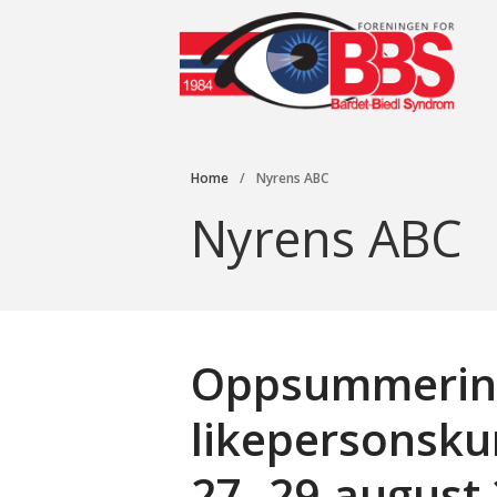
Fo
Home
/
Nyrens ABC
Nyrens ABC
Oppsummerin
likepersonsku
27.-29.august