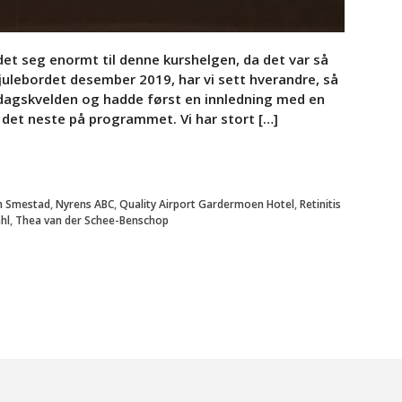
et seg enormt til denne kurshelgen, da det var så
 julebordet desember 2019, har vi sett hverandre, så
edagskvelden og hadde først en innledning med en
 det neste på programmet. Vi har stort […]
n Smestad
,
Nyrens ABC
,
Quality Airport Gardermoen Hotel
,
Retinitis
hl
,
Thea van der Schee-Benschop