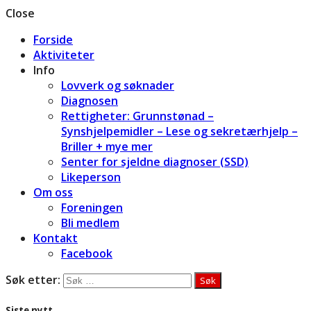
Close
Forside
Aktiviteter
Info
Lovverk og søknader
Diagnosen
Rettigheter: Grunnstønad –
Synshjelpemidler – Lese og sekretærhjelp –
Briller + mye mer
Senter for sjeldne diagnoser (SSD)
Likeperson
Om oss
Foreningen
Bli medlem
Kontakt
Facebook
Søk etter:
Siste nytt