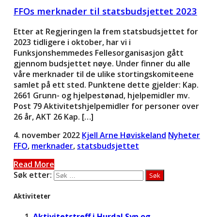
FFOs merknader til statsbudsjettet 2023
Etter at Regjeringen la frem statsbudsjettet for
2023 tidligere i oktober, har vi i
Funksjonshemmedes Fellesorganisasjon gått
gjennom budsjettet nøye. Under finner du alle
våre merknader til de ulike stortingskomiteene
samlet på ett sted. Punktene dette gjelder: Kap.
2661 Grunn- og hjelpestønad, hjelpemidler mv.
Post 79 Aktivitetshjelpemidler for personer over
26 år, AKT 26 Kap. […]
4. november 2022
Kjell Arne Høviskeland
Nyheter
FFO
,
merknader
,
statsbudsjettet
Read More
Søk etter:
Aktiviteter
Aktivitetstreff i Hurdal Syn og