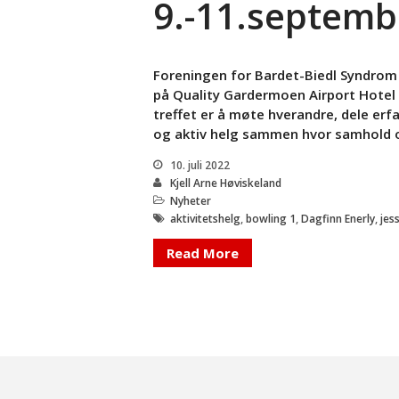
9.-11.septemb
Foreningen for Bardet-Biedl Syndrom h
på Quality Gardermoen Airport Hotel
treffet er å møte hverandre, dele erfa
og aktiv helg sammen hvor samhold o
10. juli 2022
Kjell Arne Høviskeland
Nyheter
aktivitetshelg
,
bowling 1
,
Dagfinn Enerly
,
jes
Read More