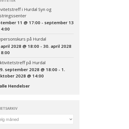
IVITETER
Bli medlem
ivitetstreff i Hurdal Syn og
Kontakt
tringssenter
Facebook
ptember 11 @ 17:00
-
september 13
14:00
epersonskurs på Hurdal
 april 2028 @ 18:00
-
30. april 2028
18:00
ktivitetstreff på Hurdal
9. september 2028 @ 18:00
-
1.
ktober 2028 @ 14:00
INVITASJON TIL
AKTIVITETSTREFF
alle Hendelser
11.-13.SEPTEMBER 2026
Informasjon om kurs: Å leve
med en sjelden diagnose
(18+)
ETSARKIV
Endelig program for
Likepersonskurset
kommende helg!