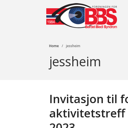
Fo
Home
/
jessheim
jessheim
Invitasjon til
aktivitetstref
2023