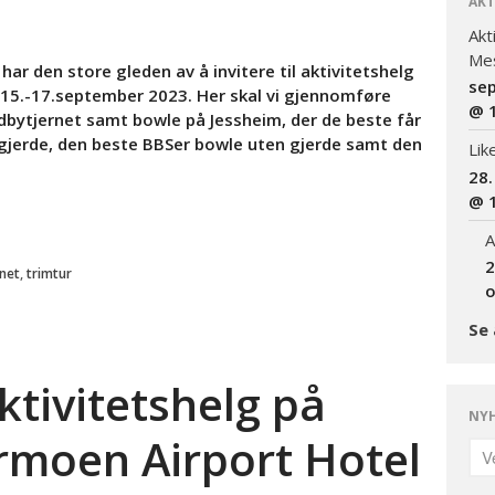
AKT
Akt
Mes
ar den store gleden av å invitere til aktivitetshelg
se
 15.-17.september 2023. Her skal vi gjennomføre
@ 
rdbytjernet samt bowle på Jessheim, der de beste får
gjerde, den beste BBSer bowle uten gjerde samt den
Lik
28.
@ 
A
2
net
,
trimtur
o
Se 
aktivitetshelg på
NYH
rmoen Airport Hotel