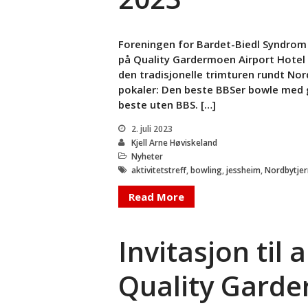
Foreningen for Bardet-Biedl Syndrom h
på Quality Gardermoen Airport Hotel
den tradisjonelle trimturen rundt No
pokaler: Den beste BBSer bowle med 
beste uten BBS. […]
2. juli 2023
Kjell Arne Høviskeland
Nyheter
aktivitetstreff
,
bowling
,
jessheim
,
Nordbytjer
Read More
Invitasjon til 
Quality Garde