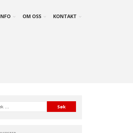
INFO
OM OSS
KONTAKT
Forside
Aktiviteter
Info
Lovverk og søknader
Diagnosen
Rettigheter: Grunnstønad –
Synshjelpemidler – Lese og
sekretærhjelp – Briller +
mye mer
Senter for sjeldne
diagnoser (SSD)
Likeperson
Om oss
Foreningen