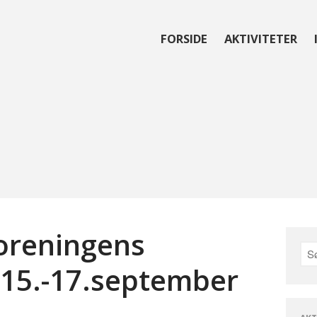
FORSIDE
AKTIVITETER
reningen for Bardet-Biedl syndrom
 foreningens
f 15.-17.september