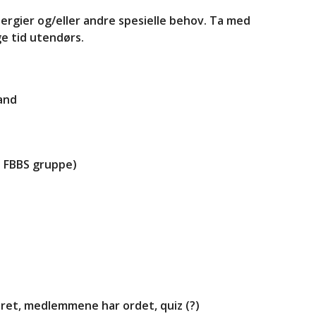
lergier og/eller andre spesielle behov. Ta med
ge tid utendørs.
land
i FBBS gruppe)
tyret, medlemmene har ordet, quiz (?)