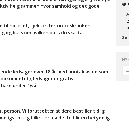
@ 
g aktiv helg sammen hvor samhold og det gode
A
2
il hotellet, sjekk etter i info-skranken i
o
g og buss om hvilken buss du skal ta.
Se 
NYH
rende ledsager over 18 år med unntak av de som
 dokumentet), ledsager er gratis
r barn under 16 år
. person. Vi forutsetter at dere bestiller tidlig
imeligst mulig billetter, da dette blir en betydelig