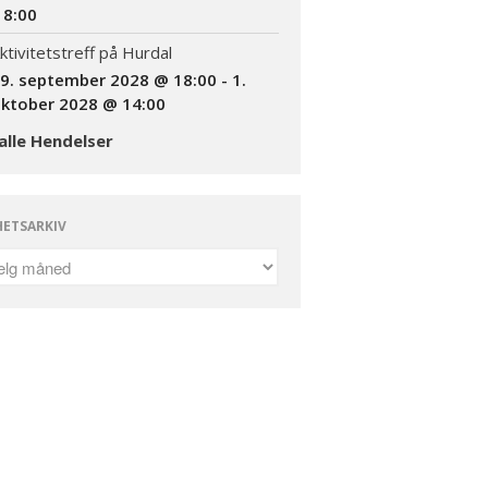
Foreningen
18:00
Bli medlem
ktivitetstreff på Hurdal
Kontakt
9. september 2028 @ 18:00
-
1.
ktober 2028 @ 14:00
Facebook
alle Hendelser
ETSARKIV
INVITASJON TIL
AKTIVITETSTREFF
11.-13.SEPTEMBER 2026
Informasjon om kurs: Å leve
med en sjelden diagnose
(18+)
Endelig program for