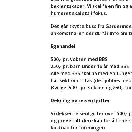
bekjentskaper. Vi skal få en fin o
humøret skal stå i fokus.
Det går skyttelbuss fra Gardermoen t
ankomsthallen der du får info om to
Egenandel
500,- pr. voksen med BBS
250,- pr. barn under 16 år med BBS
Alle med BBS skal ha med en funge
har søkt om fritak (det jobbes med
Øvrige: 500,- pr. voksen og 250,- fo
Dekning av reiseutgifter
Vi dekker reiseutgifter over 500,- pr
og prøver alt dere kan for å finne r
kostnad for foreningen.