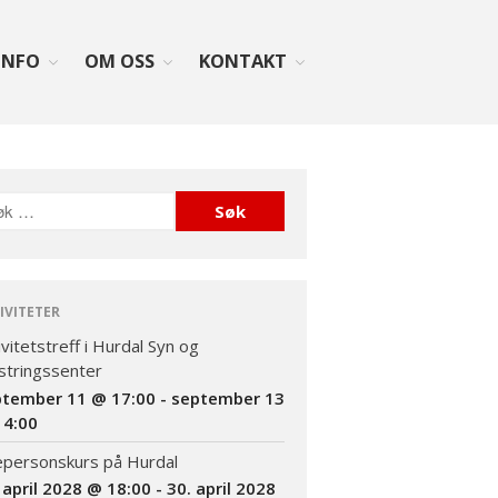
INFO
OM OSS
KONTAKT
Forside
Aktiviteter
Info
Lovverk og søknader
Diagnosen
Rettigheter: Grunnstønad –
Synshjelpemidler – Lese og
IVITETER
sekretærhjelp – Briller +
ivitetstreff i Hurdal Syn og
mye mer
tringssenter
Senter for sjeldne
ptember 11 @ 17:00
-
september 13
diagnoser (SSD)
14:00
Likeperson
epersonskurs på Hurdal
Om oss
 april 2028 @ 18:00
-
30. april 2028