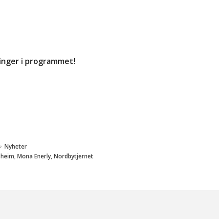
inger i programmet!
Nyheter
sheim
,
Mona Enerly
,
Nordbytjernet