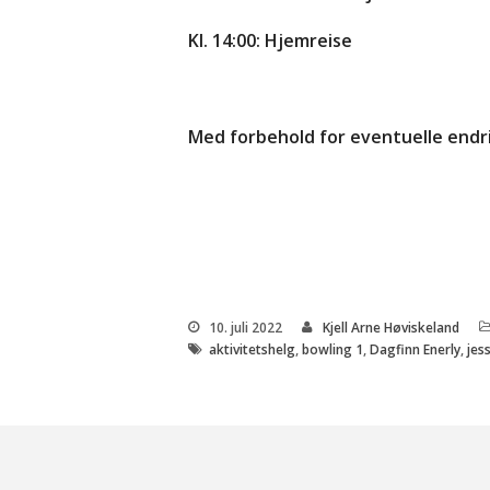
Kl. 14:00: Hjemreise
Med forbehold for eventuelle endr
10. juli 2022
Kjell Arne Høviskeland
aktivitetshelg
,
bowling 1
,
Dagfinn Enerly
,
jes