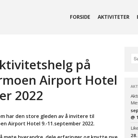
FORSIDE
AKTIVITETER
reningen for Bardet-Biedl syndrom
aktivitetshelg på
rmoen Airport Hotel
AKT
er 2022
Akt
Mes
se
 har den store gleden av å invitere til
@ 
en Airport Hotel 9.-11.september 2022.
Lik
28.
 å møte hverandre, dele erfaringer og knytte nye