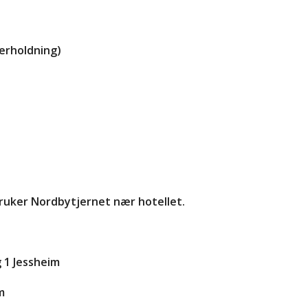
derholdning)
i bruker Nordbytjernet nær hotellet.
g 1 Jessheim
m