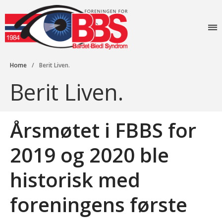
Foreningen for
Bardet-Biedl
Forside
syndrom
Aktiviteter
Home
/
Berit Liven.
Info
Berit Liven.
Lovverk og søknader
Diagnosen
Årsmøtet i FBBS for
Rettigheter: Grunnstønad –
Synshjelpemidler – Lese og
sekretærhjelp – Briller +
2019 og 2020 ble
mye mer
Senter for sjeldne
historisk med
diagnoser (SSD)
Likeperson
foreningens første
Om oss
Foreningen