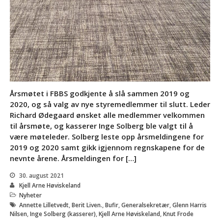
kommende helg!
Datoer for likepersonskurs
og aktivitetstreff i 2028 og
2029
God påske!
Årsmøtet i FBBS godkjente å slå sammen 2019 og
Aktivitetstreff i Hurdal Syn
2020, og så valg av nye styremedlemmer til slutt. Leder
og Mestringssenter
Richard Ødegaard ønsket alle medlemmer velkommen
september 11 @ 17:00
-
til årsmøte, og kasserer Inge Solberg ble valgt til å
september 13 @ 14:00
være møteleder. Solberg leste opp årsmeldingene for
Likepersonskurs på
2019 og 2020 samt gikk igjennom regnskapene for de
Hurdal
nevnte årene. Årsmeldingen for […]
28. april 2028 @ 18:00
-
30. april 2028 @ 18:00
30. august 2021
Kjell Arne Høviskeland
Aktivitetstreff på Hurdal
Nyheter
29. september 2028 @
Annette Lilletvedt
,
Berit Liven.
,
Bufir
,
Generalsekretær
,
Glenn Harris
18:00
-
1. oktober 2028
Nilsen
,
Inge Solberg (kasserer)
,
Kjell Arne Høviskeland
,
Knut Frode