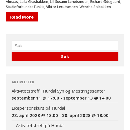
@ 14:00
Almaas
,
Laila Grasbakken
,
Lill Susann Lerudsmoen
,
Richard Ødegaard
,
Studieforbundet Funkis
,
Viktor Lerudsmoen
,
Wenche Solbakken
Se alle Hendelser
Read More
Forside
Aktiviteter
Info
Om oss
Kontakt
AKTIVITETER
Aktivitetstreff i Hurdal Syn og Mestringssenter
september 11 @ 17:00
-
september 13 @ 14:00
Likepersonskurs på Hurdal
28. april 2028 @ 18:00
-
30. april 2028 @ 18:00
Aktivitetstreff på Hurdal