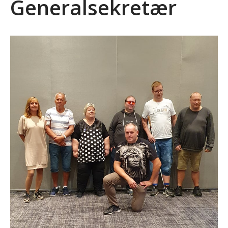
Generalsekretær
Bli medlem
Kontakt
Facebook
INVITASJON TIL
AKTIVITETSTREFF
11.-13.SEPTEMBER 2026
Informasjon om kurs: Å leve
med en sjelden diagnose
(18+)
Endelig program for
Likepersonskurset