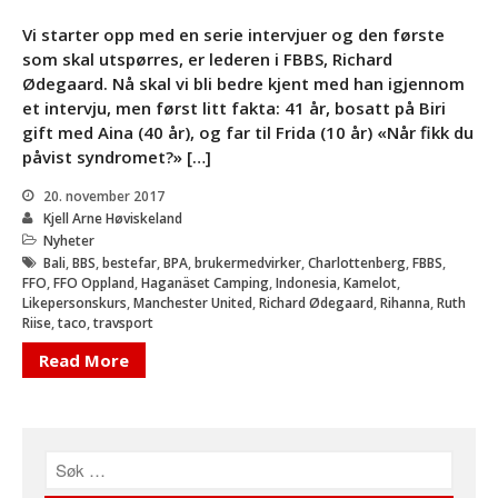
Bli medlem
Vi starter opp med en serie intervjuer og den første
Kontakt
som skal utspørres, er lederen i FBBS, Richard
Facebook
Ødegaard. Nå skal vi bli bedre kjent med han igjennom
et intervju, men først litt fakta: 41 år, bosatt på Biri
gift med Aina (40 år), og far til Frida (10 år) «Når fikk du
påvist syndromet?» […]
20. november 2017
Kjell Arne Høviskeland
Nyheter
Bali
,
BBS
,
bestefar
,
BPA
,
brukermedvirker
,
Charlottenberg
,
FBBS
,
FFO
,
FFO Oppland
,
Haganäset Camping
,
Indonesia
,
Kamelot
,
INVITASJON TIL
Likepersonskurs
,
Manchester United
,
Richard Ødegaard
,
Rihanna
,
Ruth
AKTIVITETSTREFF
Riise
,
taco
,
travsport
11.-13.SEPTEMBER 2026
Read More
Informasjon om kurs: Å leve
med en sjelden diagnose
(18+)
Endelig program for
Likepersonskurset
kommende helg!