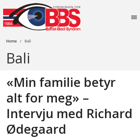
Foreningen for
Forside
Bardet-Biedl
Aktiviteter
syndrom
Home
/
Bali
Info
Bali
Lovverk og søknader
Diagnosen
Rettigheter: Grunnstønad –
«Min familie betyr
Synshjelpemidler – Lese og
sekretærhjelp – Briller +
mye mer
alt for meg» –
Senter for sjeldne
diagnoser (SSD)
Intervju med Richard
Likeperson
Om oss
Ødegaard
Foreningen