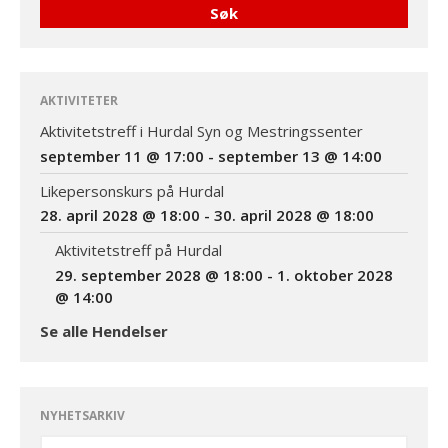
Datoer for likepersonskurs
og aktivitetstreff i 2028 og
2029
God påske!
AKTIVITETER
Aktivitetstreff i Hurdal Syn og Mestringssenter
september 11 @ 17:00
-
september 13 @ 14:00
Aktivitetstreff i Hurdal Syn
Likepersonskurs på Hurdal
og Mestringssenter
28. april 2028 @ 18:00
-
30. april 2028 @ 18:00
september 11 @ 17:00
-
september 13 @ 14:00
Aktivitetstreff på Hurdal
29. september 2028 @ 18:00
-
1. oktober 2028
Likepersonskurs på
@ 14:00
Hurdal
28. april 2028 @ 18:00
-
Se alle Hendelser
30. april 2028 @ 18:00
Aktivitetstreff på Hurdal
29. september 2028 @
18:00
-
1. oktober 2028
NYHETSARKIV
@ 14:00