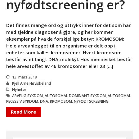
nyfødtscreening er?
Bli medlem
Kontakt
Facebook
Det finnes mange ord og uttrykk innenfor det som har
med sjeldne diagnoser å gjøre, og her kommer
eksempler på hva de forskjellige betyr: KROMOSOM:
Hele arveanlegget til en organisme er delt opp i
enheter som kalles kromosomer. Hvert kromosom
består av et langt DNA-molekyl. Hos mennesket består
hele arvestoffet av 46 kromosomer eller 23 […]
13. mars 2018
INVITASJON TIL
Kjell Arne Høviskeland
AKTIVITETSTREFF
Nyheter
11.-13.SEPTEMBER 2026
ARVELIG SYKDOM
,
AUTOSOMAL DOMINANT SYKDOM
,
AUTOSOMAL
RECESSIV SYKDOM
,
DNA
,
KROMOSOM
,
NYFØDTSCREENING
Informasjon om kurs: Å leve
med en sjelden diagnose
Read More
(18+)
Endelig program for
Likepersonskurset
kommende helg!