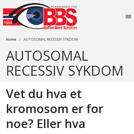
Foreningen for
Forside
Bardet-Biedl
Aktiviteter
syndrom
Home
/
AUTOSOMAL RECESSIV SYKDOM
Info
AUTOSOMAL
Lovverk og søknader
Diagnosen
RECESSIV SYKDOM
Rettigheter: Grunnstønad –
Synshjelpemidler – Lese og
sekretærhjelp – Briller +
mye mer
Vet du hva et
Senter for sjeldne
diagnoser (SSD)
kromosom er for
Likeperson
Om oss
noe? Eller hva
Foreningen