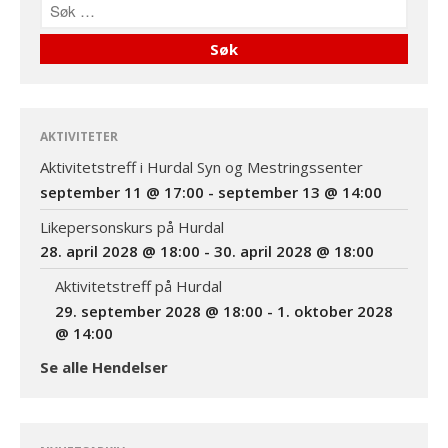
Datoer for likepersonskurs
og aktivitetstreff i 2028 og
2029
God påske!
AKTIVITETER
Aktivitetstreff i Hurdal Syn og Mestringssenter
Aktivitetstreff i Hurdal Syn
september 11 @ 17:00
-
september 13 @ 14:00
og Mestringssenter
Likepersonskurs på Hurdal
september 11 @ 17:00
-
september 13 @ 14:00
28. april 2028 @ 18:00
-
30. april 2028 @ 18:00
Likepersonskurs på
Aktivitetstreff på Hurdal
Hurdal
29. september 2028 @ 18:00
-
1. oktober 2028
28. april 2028 @ 18:00
-
@ 14:00
30. april 2028 @ 18:00
Se alle Hendelser
Aktivitetstreff på Hurdal
29. september 2028 @
18:00
-
1. oktober 2028
@ 14:00