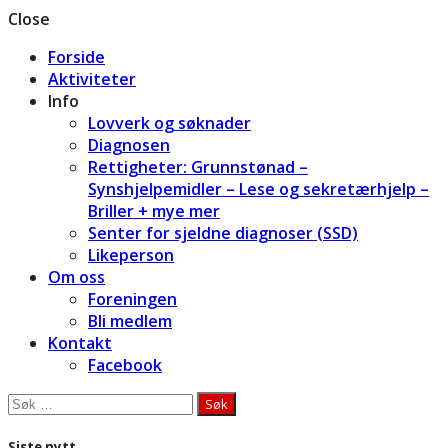
Close
Forside
Aktiviteter
Info
Lovverk og søknader
Diagnosen
Rettigheter: Grunnstønad –
Synshjelpemidler – Lese og sekretærhjelp –
Briller + mye mer
Senter for sjeldne diagnoser (SSD)
Likeperson
Om oss
Foreningen
Bli medlem
Kontakt
Facebook
Søk
etter:
Siste nytt