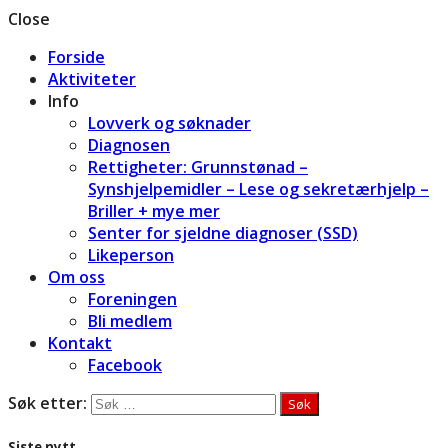
Close
Forside
Aktiviteter
Info
Lovverk og søknader
Diagnosen
Rettigheter: Grunnstønad –
Synshjelpemidler – Lese og sekretærhjelp –
Briller + mye mer
Senter for sjeldne diagnoser (SSD)
Likeperson
Om oss
Foreningen
Bli medlem
Kontakt
Facebook
Søk etter:
Siste nytt