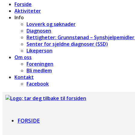
Forside
Aktiviteter
Info
Lovverk og søknader
Diagnosen
Rettigheter: Grunnstønad – Synshjelpemidler 
Senter for sjeldne diagnoser (SSD)
Likeperson
Om oss
Foreningen
Bli medlem
Kontakt
Facebook
Foreningen for Bardet-Biedl syndrom
FORSIDE