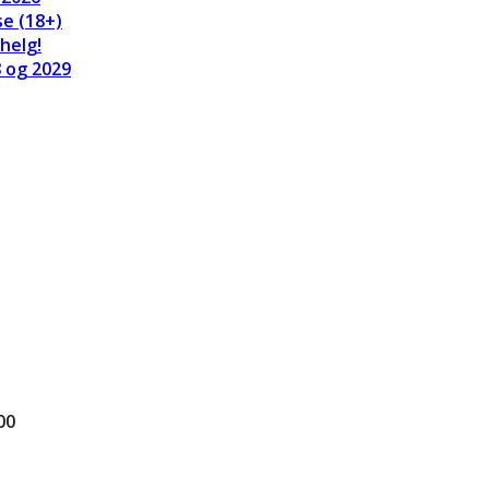
se (18+)
helg!
8 og 2029
00