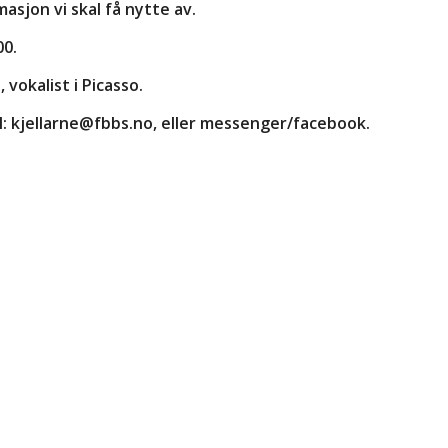
masjon vi skal få nytte av.
00.
vokalist i Picasso.
il: kjellarne@fbbs.no, eller messenger/facebook.