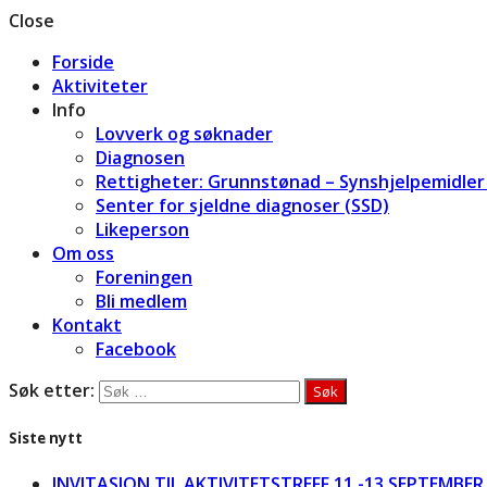
Close
Forside
Aktiviteter
Info
Lovverk og søknader
Diagnosen
Rettigheter: Grunnstønad – Synshjelpemidler 
Senter for sjeldne diagnoser (SSD)
Likeperson
Om oss
Foreningen
Bli medlem
Kontakt
Facebook
Søk etter:
Siste nytt
INVITASJON TIL AKTIVITETSTREFF 11.-13.SEPTEMBER