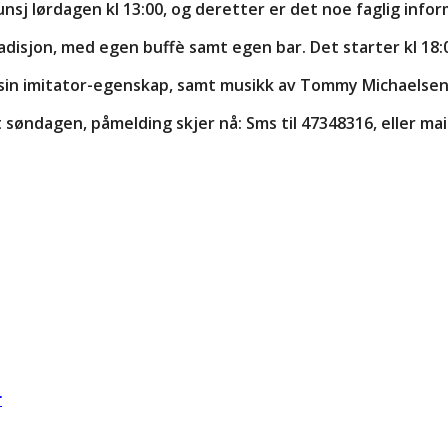
 lunsj lørdagen kl 13:00, og deretter er det noe faglig infor
radisjon, med egen buffè samt egen bar. Det starter kl 18:
 sin imitator-egenskap, samt musikk av Tommy Michaelsen, 
 søndagen, påmelding skjer nå: Sms til 47348316, eller ma
r