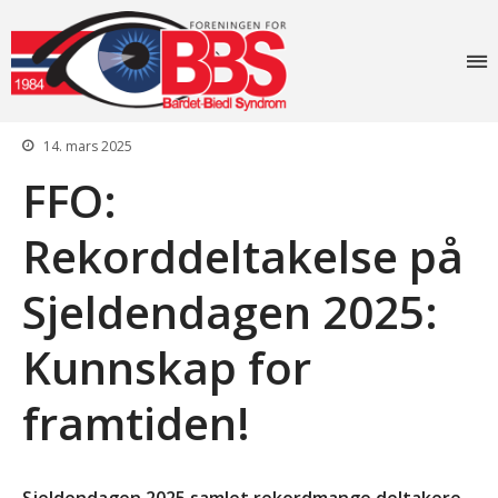
Foreningen for
Forside
Bardet-Biedl
Aktiviteter
syndrom
14. mars 2025
Info
FFO:
Lovverk og søknader
Diagnosen
Rekorddeltakelse på
Rettigheter: Grunnstønad –
Synshjelpemidler – Lese og
Sjeldendagen 2025:
sekretærhjelp – Briller +
mye mer
Kunnskap for
Senter for sjeldne
diagnoser (SSD)
Likeperson
framtiden!
Om oss
Foreningen