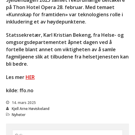
Sjeldendagen 2025 samlet rekordmange deltakere
Bli medlem
på Thon Hotel Opera 28. februar. Med temaet
Kontakt
«Kunnskap for framtiden» var teknologiens rolle i
Facebook
inkludering et av høydepunktene.
Statssekretær, Karl Kristian Bekeng, fra Helse- og
omgsorgsdepartementet åpnet dagen ved å
fortelle blant annet om viktigheten av å samle
fagmiljøene slik at tilbudene fra helsetjenesten kan
bli bedre.
Les mer
HER
INVITASJON TIL
AKTIVITETSTREFF
kilde: ffo.no
11.-13.SEPTEMBER 2026
Informasjon om kurs: Å leve
14. mars 2025
med en sjelden diagnose
Kjell Arne Høviskeland
(18+)
Nyheter
Endelig program for
Likepersonskurset
kommende helg!