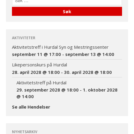
Datoer for likepersonskurs
og aktivitetstreff i 2028 og
2029
God påske!
AKTIVITETER
Aktivitetstreff i Hurdal Syn og Mestringssenter
september 11 @ 17:00
-
september 13 @ 14:00
Aktivitetstreff i Hurdal Syn
og Mestringssenter
Likepersonskurs på Hurdal
september 11 @ 17:00
-
28. april 2028 @ 18:00
-
30. april 2028 @ 18:00
september 13 @ 14:00
Aktivitetstreff på Hurdal
Likepersonskurs på
Hurdal
29. september 2028 @ 18:00
-
1. oktober 2028
@ 14:00
28. april 2028 @ 18:00
-
30. april 2028 @ 18:00
Se alle Hendelser
Aktivitetstreff på Hurdal
29. september 2028 @
18:00
-
1. oktober 2028
@ 14:00
NYHETSARKIV