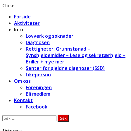
Close
Forside
Aktiviteter
Info
Lovverk og søknader
Diagnosen
Rettigheter: Grunnstønad –
Synshjelpemidler – Lese og sekretærhjelp –
Briller + mye mer
Senter for sjeldne diagnoser (SSD)
Likeperson
Om oss
Foreningen
Bli medlem
Kontakt
Facebook
Søk
etter:
Siste nytt