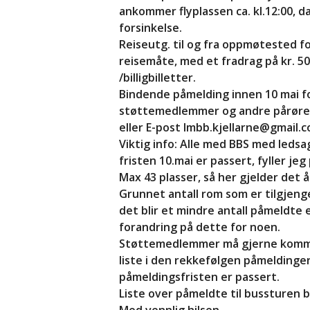
ankommer flyplassen ca. kl.12:00, d
forsinkelse.
Reiseutg. til og fra oppmøtested fo
reisemåte, med et fradrag på kr. 500 
/billigbilletter.
Bindende påmelding innen 10 mai f
støttemedlemmer og andre pårørend
eller E-post lmbb.kjellarne@gmail.
Viktig info: Alle med BBS med ledsag
fristen 10.mai er passert, fyller je
Max 43 plasser, så her gjelder det 
Grunnet antall rom som er tilgjeng
det blir et mindre antall påmeldte e
forandring på dette for noen.
Støttemedlemmer må gjerne komme 
liste i den rekkefølgen påmeldingen
påmeldingsfristen er passert.
Liste over påmeldte til bussturen b