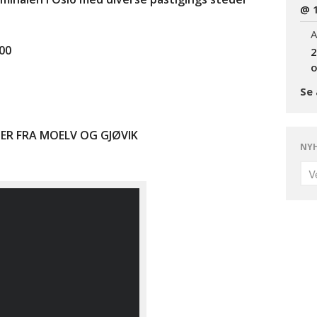
@ 
A
00
2
o
Se 
ER FRA MOELV OG GJØVIK
NYH