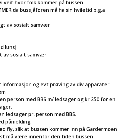
i veit hvor folk kommer på bussen.
MER da bussjåføren må ha sin hviletid p.g.a
lgt av sosialt samvær
d lunsj
gt av sosialt samvær
itt informasjon og evt prøving av div apparater
jem
r en person med BBS m/ ledsager og kr 250 for en
ager.
en ledsager pr. person med BBS.
ved påmelding.
med fly, slik at bussen kommer inn på Gardermoen
komst må være innenfor den tiden bussen