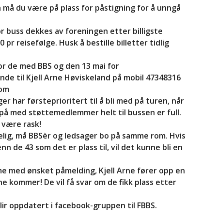
a må du være på plass for påstigning for å unngå
r buss dekkes av foreningen etter billigste
pr reisefølge. Husk å bestille billetter tidlig
or de med BBS og den 13 mai for
e til Kjell Arne Høviskeland på mobil 47348316
com
er har førsteprioritert til å bli med på turen, når
g på med støttemedlemmer helt til bussen er full.
å være rask!
elig, må BBSèr og ledsager bo på samme rom. Hvis
nn de 43 som det er plass til, vil det kunne bli en
med ønsket påmelding, Kjell Arne fører opp en
e kommer! De vil få svar om de fikk plass etter
lir oppdatert i facebook-gruppen til FBBS.