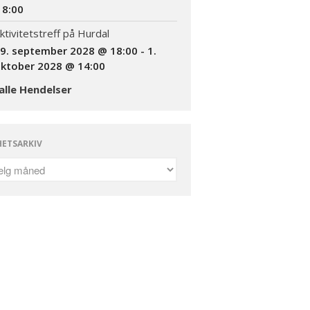
Om oss
18:00
Foreningen
ktivitetstreff på Hurdal
Bli medlem
9. september 2028 @ 18:00
-
1.
ktober 2028 @ 14:00
Kontakt
alle Hendelser
Facebook
ETSARKIV
INVITASJON TIL
AKTIVITETSTREFF
11.-13.SEPTEMBER 2026
Informasjon om kurs: Å leve
med en sjelden diagnose
(18+)