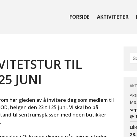
FORSIDE
AKTIVITETER
reningen for Bardet-Biedl syndrom
VITETSTUR TIL
25 JUNI
AKT
Akt
rom har gleden av å invitere deg som medlem til
Mes
D, helgen den 23 til 25 juni. Vi skal bo på
se
stand til sentrumsplassen med noen butikker.
@ 
.
Lik
28.
rminalen i Oslo med diverse påstigings steder