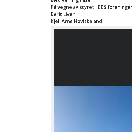
Med vennlig hilsen
På vegne av styret i BBS foreninge
Berit Liven
Kjell Arne Høviskeland