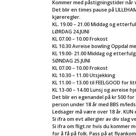
Kommer med påstigningstider når v
Det blir en times pause på LILLEHAM
kjøreregler.
KL. 19.00 – 21.00 Middag og etterfu
LØRDAG 24.JUNI
KL 07.00 – 10.00 Frokost
KL 10.30 Avreise bowling Oppdal me
KL 19.00- 21.00 Middag og etterful
SØNDAG 25.JUNI
KL 07.00 – 10.00 Frokost
KL 10.30 – 11.00 Utsjekking
KL 11.00 – 13.00 til FEELGOOD for l
KL 13-00 – 14.00 Lunsj og avreise h
Det blir en egenandel på kr 500 fo
person under 18 år med BBS m/leds
Ledsager må være over 18 år. KUN 
Si ifra om evt allergier av div slag 
Si ifra om fligt.nr hvis du kommer 
for å få på folk. Pass på at flyan