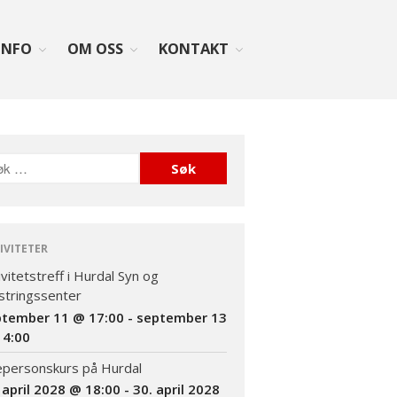
INFO
OM OSS
KONTAKT
Forside
Aktiviteter
Info
Lovverk og søknader
Diagnosen
IVITETER
Rettigheter: Grunnstønad –
ivitetstreff i Hurdal Syn og
Synshjelpemidler – Lese og
sekretærhjelp – Briller +
tringssenter
mye mer
ptember 11 @ 17:00
-
september 13
Senter for sjeldne
14:00
diagnoser (SSD)
epersonskurs på Hurdal
Likeperson
 april 2028 @ 18:00
-
30. april 2028