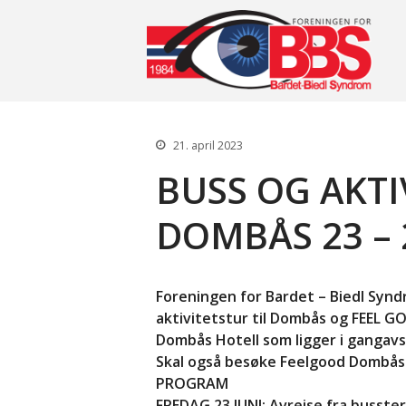
Fo
21. april 2023
BUSS OG AKTI
DOMBÅS 23 – 
Foreningen for Bardet – Biedl Synd
aktivitetstur til Dombås og FEEL GOO
Dombås Hotell som ligger i gangav
Skal også besøke Feelgood Dombås
PROGRAM
FREDAG 23.JUNI: Avreise fra busste