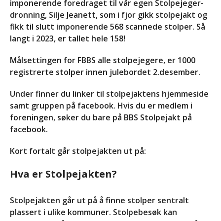
imponerende foredraget til vår egen Stolpejeger-
(18+)
dronning, Silje Jeanett, som i fjor gikk stolpejakt og
Endelig program for
fikk til slutt imponerende 568 scannede stolper. Så
Likepersonskurset
langt i 2023, er tallet hele 158!
kommende helg!
Datoer for likepersonskurs
Målsettingen for FBBS alle stolpejegere, er 1000
og aktivitetstreff i 2028 og
registrerte stolper innen julebordet 2.desember.
2029
God påske!
Under finner du linker til stolpejaktens hjemmeside
samt gruppen på facebook. Hvis du er medlem i
foreningen, søker du bare på BBS Stolpejakt på
facebook.
Aktivitetstreff i Hurdal Syn
og Mestringssenter
Kort fortalt går stolpejakten ut på:
september 11 @ 17:00
-
september 13 @ 14:00
Hva er Stolpejakten?
Likepersonskurs på
Hurdal
Stolpejakten går ut på å finne stolper sentralt
28. april 2028 @ 18:00
-
plassert i ulike kommuner. Stolpebesøk kan
30. april 2028 @ 18:00