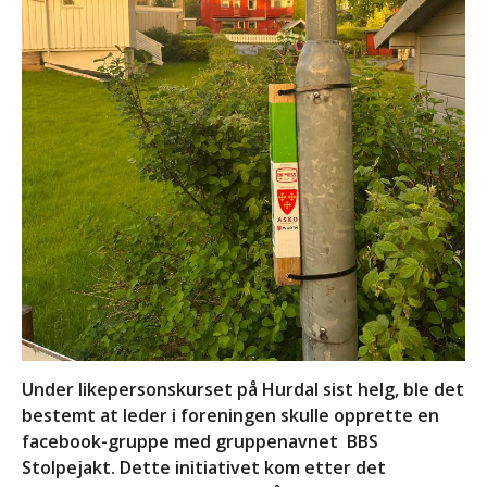
Likeperson
Om oss
Foreningen
Bli medlem
Kontakt
Facebook
INVITASJON TIL
Under likepersonskurset på Hurdal sist helg, ble det
AKTIVITETSTREFF
bestemt at leder i foreningen skulle opprette en
11.-13.SEPTEMBER 2026
facebook-gruppe med gruppenavnet BBS
Informasjon om kurs: Å leve
Stolpejakt. Dette initiativet kom etter det
med en sjelden diagnose