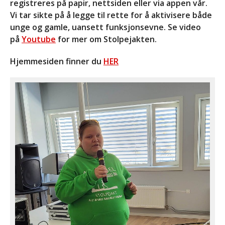
registreres på papir, nettsiden eller via appen vår.
Aktivitetstreff på Hurdal
Vi tar sikte på å legge til rette for å aktivisere både
29. september 2028 @
unge og gamle, uansett funksjonsevne. Se video
18:00
-
1. oktober 2028
på
Youtube
for mer om Stolpejakten.
@ 14:00
Se alle Hendelser
Hjemmesiden finner du
HER
Forside
Aktiviteter
Info
Om oss
Kontakt