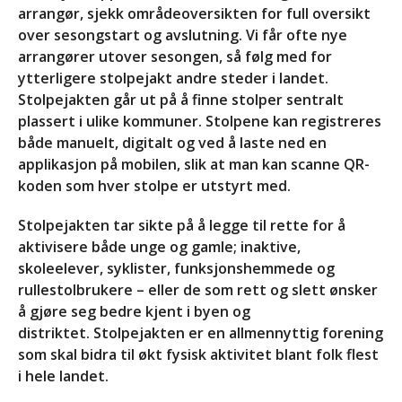
arrangør, sjekk områdeoversikten for full oversikt
over sesongstart og avslutning. Vi får ofte nye
arrangører utover sesongen, så følg med for
ytterligere stolpejakt andre steder i landet.
Stolpejakten går ut på å finne stolper sentralt
plassert i ulike kommuner. Stolpene kan registreres
både manuelt, digitalt og ved å laste ned en
applikasjon på mobilen, slik at man kan scanne QR-
koden som hver stolpe er utstyrt med.
Stolpejakten tar sikte på å legge til rette for å
aktivisere både unge og gamle; inaktive,
skoleelever, syklister, funksjonshemmede og
rullestolbrukere – eller de som rett og slett ønsker
å gjøre seg bedre kjent i byen og
distriktet. Stolpejakten er en allmennyttig forening
som skal bidra til økt fysisk aktivitet blant folk flest
i hele landet.