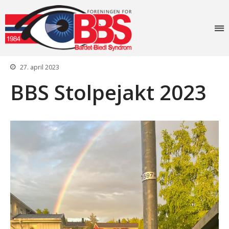
Foreningen for
Bardet-Biedl
syndrom
27. april 2023
BBS Stolpejakt 2023
Forside
Aktiviteter
Info
Lovverk og søknader
Diagnosen
Rettigheter: Grunnstønad –
Synshjelpemidler – Lese og
sekretærhjelp – Briller +
mye mer
Senter for sjeldne
diagnoser (SSD)