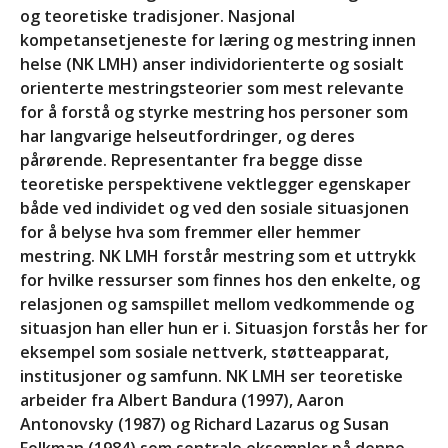
og teoretiske tradisjoner. Nasjonal
kommende helg!
kompetansetjeneste for læring og mestring innen
Datoer for likepersonskurs
helse (NK LMH) anser individorienterte og sosialt
og aktivitetstreff i 2028 og
2029
orienterte mestringsteorier som mest relevante
for å forstå og styrke mestring hos personer som
God påske!
har langvarige helseutfordringer, og deres
pårørende. Representanter fra begge disse
teoretiske perspektivene vektlegger egenskaper
Aktivitetstreff i Hurdal Syn
både ved individet og ved den sosiale situasjonen
og Mestringssenter
for å belyse hva som fremmer eller hemmer
september 11 @ 17:00
-
mestring. NK LMH forstår mestring som et uttrykk
september 13 @ 14:00
for hvilke ressurser som finnes hos den enkelte, og
Likepersonskurs på
relasjonen og samspillet mellom vedkommende og
Hurdal
situasjon han eller hun er i. Situasjon forstås her for
28. april 2028 @ 18:00
-
eksempel som sosiale nettverk, støtteapparat,
30. april 2028 @ 18:00
institusjoner og samfunn. NK LMH ser teoretiske
Aktivitetstreff på Hurdal
arbeider fra Albert Bandura (1997), Aaron
29. september 2028 @
Antonovsky (1987) og Richard Lazarus og Susan
18:00
-
1. oktober 2028