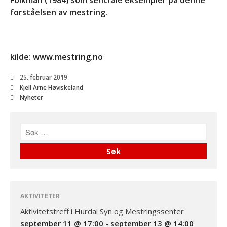
Folkman (1984) som sentrale eksempler på denne
@ 14:00
forståelsen av mestring.
Se alle Hendelser
Forside
kilde: www.mestring.no
Aktiviteter
25. februar 2019
Info
Kjell Arne Høviskeland
Om oss
Nyheter
Kontakt
AKTIVITETER
Aktivitetstreff i Hurdal Syn og Mestringssenter
september 11 @ 17:00
-
september 13 @ 14:00