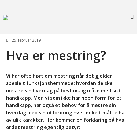
Foreningen for Bardet-Biedl syndrom
Forside
Aktiviteter
25. februar 2019
Info
Hva er mestring?
Lovverk og søknader
Diagnosen
Vi har ofte hørt om mestring når det gjelder
Rettigheter: Grunnstønad –
Synshjelpemidler – Lese og
spesielt funksjonshemmede; hvordan de skal
sekretærhjelp – Briller +
mestre sin hverdag på best mulig måte med sitt
mye mer
handikapp. Men vi som ikke har noen form for et
Senter for sjeldne
handikapp, har også et behov for å mestre sin
diagnoser (SSD)
hverdag med sin utfordring hver enkelt måtte ha
Likeperson
av ulik karakter. Her kommer en forklaring på hva
Om oss
ordet mestring egentlig betyr:
Foreningen