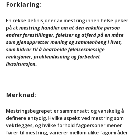
Forklaring:
Bli medlem
Kontakt
En rekke definisjoner av mestring innen helse peker
Facebook
på at
mestring handler om at den enkelte person
endrer forestillinger, følelser og atferd på en måte
som gjenoppretter mening og sammenheng i livet,
som bidrar til å bearbeide følelsesmessige
reaksjoner, problemløsning og forbedret
livssituasjon.
INVITASJON TIL
AKTIVITETSTREFF
Merknad:
11.-13.SEPTEMBER 2026
Informasjon om kurs: Å leve
Mestringsbegrepet er sammensatt og vanskelig å
med en sjelden diagnose
definere entydig. Hvilke aspekt ved mestring som
(18+)
vektlegges, og hvilke forhold fagpersoner mener
Endelig program for
fører til mestring, varierer mellom ulike fagområder
Likepersonskurset