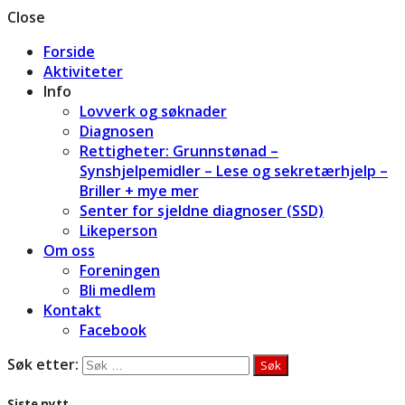
Close
Forside
Aktiviteter
Info
Lovverk og søknader
Diagnosen
Rettigheter: Grunnstønad –
Synshjelpemidler – Lese og sekretærhjelp –
Briller + mye mer
Senter for sjeldne diagnoser (SSD)
Likeperson
Om oss
Foreningen
Bli medlem
Kontakt
Facebook
Søk etter:
Siste nytt