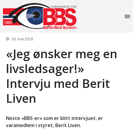
Foreningen for
Bardet-Biedl
syndrom
30. mai 2018
«Jeg ønsker meg en
livsledsager!»
Forside
Intervju med Berit
Aktiviteter
Liven
Info
Lovverk og søknader
Diagnosen
Neste «BBS-er» som er blitt intervjuet, er
Rettigheter: Grunnstønad –
varamedlem i styret, Berit Liven.
Synshjelpemidler – Lese og
sekretærhjelp – Briller +