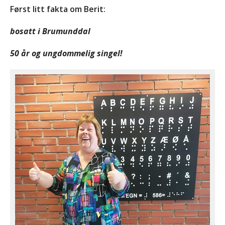
mye mer
Først litt fakta om Berit:
Senter for sjeldne
bosatt i Brumunddal
diagnoser (SSD)
Likeperson
50 år og ungdommelig singel!
Om oss
Foreningen
Bli medlem
Kontakt
Facebook
INVITASJON TIL