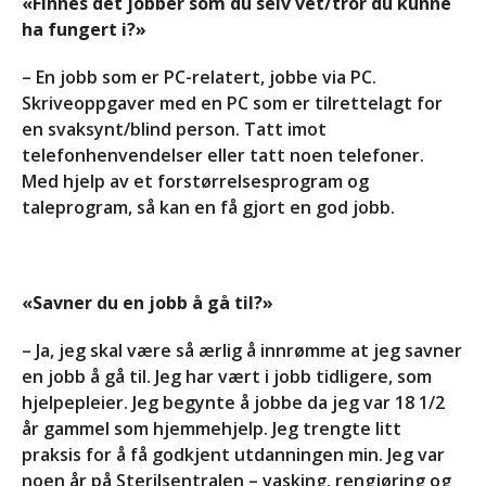
«Finnes det jobber som du selv vet/tror du kunne
ha fungert i?»
– En jobb som er PC-relatert, jobbe via PC.
Skriveoppgaver med en PC som er tilrettelagt for
en svaksynt/blind person. Tatt imot
telefonhenvendelser eller tatt noen telefoner.
Med hjelp av et forstørrelsesprogram og
taleprogram, så kan en få gjort en god jobb.
«Savner du en jobb å gå til?»
– Ja, jeg skal være så ærlig å innrømme at jeg savner
en jobb å gå til. Jeg har vært i jobb tidligere, som
hjelpepleier. Jeg begynte å jobbe da jeg var 18 1/2
år gammel som hjemmehjelp. Jeg trengte litt
praksis for å få godkjent utdanningen min. Jeg var
noen år på Sterilsentralen – vasking, rengjøring og