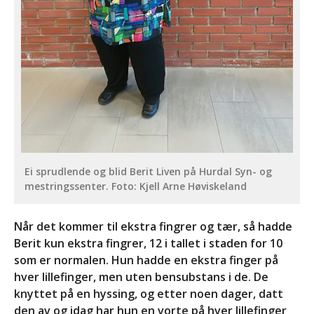
AKTIVITETSTREFF
11.-13.SEPTEMBER 2026
Informasjon om kurs: Å leve
med en sjelden diagnose
(18+)
Endelig program for
Likepersonskurset
kommende helg!
Datoer for likepersonskurs
og aktivitetstreff i 2028 og
Ei sprudlende og blid Berit Liven på Hurdal Syn- og
2029
mestringssenter. Foto: Kjell Arne Høviskeland
God påske!
Når det kommer til ekstra fingrer og tær, så hadde
Berit kun ekstra fingrer, 12 i tallet i staden for 10
Aktivitetstreff i Hurdal Syn
som er normalen. Hun hadde en ekstra finger på
og Mestringssenter
hver lillefinger, men uten bensubstans i de. De
september 11 @ 17:00
-
knyttet på en hyssing, og etter noen dager, datt
september 13 @ 14:00
den av og idag har hun en vorte på hver lillefinger