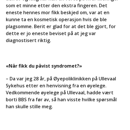
Likepersonskurs på
som et minne etter den ekstra fingeren. Det
Hurdal
eneste hennes mor fikk beskjed om, var at en
28. april 2028 @ 18:00
-
kunne ta en kosmetisk operasjon hvis de ble
30. april 2028 @ 18:00
plagsomme. Berit er glad for at det ble gjort, for
Aktivitetstreff på Hurdal
dette er jo eneste beviset på at jeg var
29. september 2028 @
diagnostisert riktig.
18:00
-
1. oktober 2028
@ 14:00
Se alle Hendelser
«Når fikk du påvist syndromet?»
Forside
– Da var jeg 28 år, på Øyepoliklinikken på Ullevaal
Aktiviteter
Sykehus etter en henvisning fra en øyelege.
Vedkommende øyelege på Ullevaal, hadde vært
Info
borti BBS fra før av, så han visste hvilke spørsmål
Om oss
han skulle stille meg.
Kontakt