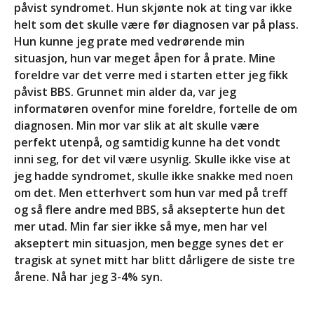
påvist syndromet. Hun skjønte nok at ting var ikke
helt som det skulle være før diagnosen var på plass.
Hun kunne jeg prate med vedrørende min
situasjon, hun var meget åpen for å prate. Mine
foreldre var det verre med i starten etter jeg fikk
påvist BBS. Grunnet min alder da, var jeg
informatøren ovenfor mine foreldre, fortelle de om
diagnosen. Min mor var slik at alt skulle være
perfekt utenpå, og samtidig kunne ha det vondt
inni seg, for det vil være usynlig. Skulle ikke vise at
jeg hadde syndromet, skulle ikke snakke med noen
om det. Men etterhvert som hun var med på treff
og så flere andre med BBS, så aksepterte hun det
mer utad. Min far sier ikke så mye, men har vel
akseptert min situasjon, men begge synes det er
tragisk at synet mitt har blitt dårligere de siste tre
årene. Nå har jeg 3-4% syn.