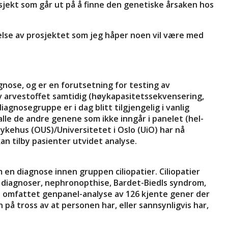
sjekt som går ut på å finne den genetiske årsaken hos
velse av prosjektet som jeg håper noen vil være med
nose, og er en forutsetning for testing av
v arvestoffet samtidig (høykapasitetssekvensering,
nosegruppe er i dag blitt tilgjengelig i vanlig
lle de andre genene som ikke inngår i panelet (hel-
ykehus (OUS)/Universitetet i Oslo (UiO) har nå
an tilby pasienter utvidet analyse.
en diagnose innen gruppen ciliopatier. Ciliopatier
e diagnoser, nephronopthise, Bardet-Biedls syndrom,
n omfattet genpanel-analyse av 126 kjente gener der
på tross av at personen har, eller sannsynligvis har,