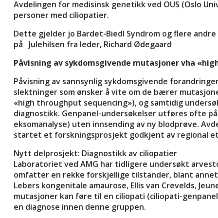
Avdelingen for medisinsk genetikk ved OUS (Oslo Univ
personer med ciliopatier.
Dette gjelder jo Bardet-Biedl Syndrom og flere andre
på
Julehilsen fra leder, Richard Ødegaard
Påvisning av sykdomsgivende mutasjoner vha «hig
Påvisning av sannsynlig sykdomsgivende forandringer 
slektninger som ønsker å vite om de bærer mutasjone
«high throughput sequencing»), og samtidig undersøke
diagnostikk. Genpanel-undersøkelser utføres ofte på e
eksomanalyse) uten innsending av ny blodprøve. Avdel
startet et forskningsprosjekt godkjent av regional eti
Nytt delprosjekt: Diagnostikk av ciliopatier
Laboratoriet ved AMG har tidligere undersøkt arvesto
omfatter en rekke forskjellige tilstander, blant ann
Lebers kongenitale amaurose, Ellis van Crevelds, Je
mutasjoner kan føre til en ciliopati (ciliopati-genpan
en diagnose innen denne gruppen.