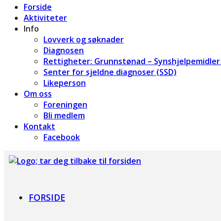
Forside
Aktiviteter
Info
Lovverk og søknader
Diagnosen
Rettigheter: Grunnstønad – Synshjelpemidler 
Senter for sjeldne diagnoser (SSD)
Likeperson
Om oss
Foreningen
Bli medlem
Kontakt
Facebook
Foreningen for Bardet-Biedl syndrom
FORSIDE