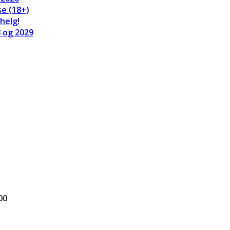
se (18+)
helg!
8 og 2029
00