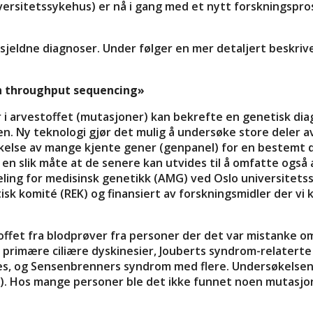
ersitetssykehus) er nå i gang med et nytt forskningspro
 sjeldne diagnoser. Under følger en mer detaljert beskri
h throughput sequencing»
i arvestoffet (mutasjoner) kan bekrefte en genetisk diag
n. Ny teknologi gjør det mulig å undersøke store deler a
lse av mange kjente gener (genpanel) for en bestemt diag
n slik måte at de senere kan utvides til å omfatte også a
ing for medisinsk genetikk (AMG) ved Oslo universitetss
sk komité (REK) og finansiert av forskningsmidler der vi k
ffet fra blodprøver fra personer der det var mistanke om 
et primære ciliære dyskinesier, Jouberts syndrom-relatert
unes, og Sensenbrenners syndrom med flere. Undersøkelse
el). Hos mange personer ble det ikke funnet noen mutasjon 