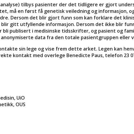
analyse) tilbys pasienter der det tidligere er gjort und
ektet, må en først få genetisk veiledning og informasjon, o
dre. Dersom det blir gjort funn som kan forklare det klini
blir gitt utfyllende informasjon. Dersom det ikke blir funnet
 bli publisert i medisinske tidsskrifter, og pasient og famili
e anonymiserte data fra den totale pasientgruppen eller v
ntakte sin lege og vise frem dette arket. Legen kan henvis
rekte kontakt med overlege Benedicte Paus, telefon 23 07
edisin, UiO
enetikk, OUS