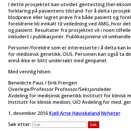
I dette prosjektet kan utvidet gentesting (hel-eksom
forklaring på pasientens tilstand. For å delta i prosj
blodprøve eller lagret prøve fra både pasient og forel
foreldrene bli innkalt til veiledning ved AMG, hvor det 
og pasient. Resultater fra prosjektet vil i noen tilfeller
inkludert i publikasjoner. Publikasjonene vil omhandl
Personer/foreldre som er interesserte i å delta kan ko
for medisinsk genetikk, OUS. Personen kan også ta di
ennå ikke er blitt undersøkt med genpanel.
Med vennlig hilsen
Benedicte Paus / Eirik Frengen
Overlege/Professor Professor/Seksjonsleder
Avdeling for medisinsk genetikk Institutt for klinisk m
Institutt for klinisk medisin, UiO Avdeling for med. g
1. desember 2016
Kjell Arne Høviskeland
Nyheter
Søk etter: