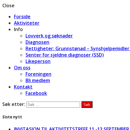
Close
Forside
Aktiviteter
Info
Lovverk og søknader
Diagnosen
Rettigheter: Grunnstønad – Synshjelpemidler 
Senter for sjeldne diagnoser (SSD)
Likeperson
Om oss
Foreningen
Bli medlem
Kontakt
Facebook
Søk etter:
Siste nytt
INVITASJON TIL AKTIVITETSTREFF 11.-13.SEPTEMBER