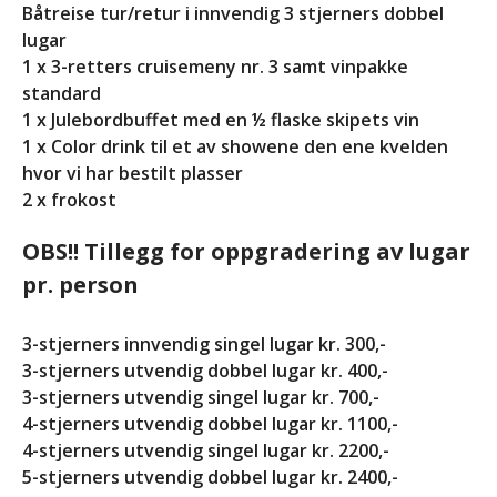
Likepersonskurset
Båtreise tur/retur i innvendig 3 stjerners dobbel
kommende helg!
lugar
Datoer for likepersonskurs
1 x 3-retters cruisemeny nr. 3 samt vinpakke
og aktivitetstreff i 2028 og
standard
2029
1 x Julebordbuffet med en ½ flaske skipets vin
God påske!
1 x Color drink til et av showene den ene kvelden
hvor vi har bestilt plasser
2 x frokost
Aktivitetstreff i Hurdal Syn
OBS!! Tillegg for oppgradering av lugar
og Mestringssenter
pr. person
september 11 @ 17:00
-
september 13 @ 14:00
Likepersonskurs på
3-stjerners innvendig singel lugar kr. 300,-
Hurdal
3-stjerners utvendig dobbel lugar kr. 400,-
28. april 2028 @ 18:00
-
3-stjerners utvendig singel lugar kr. 700,-
30. april 2028 @ 18:00
4-stjerners utvendig dobbel lugar kr. 1100,-
Aktivitetstreff på Hurdal
4-stjerners utvendig singel lugar kr. 2200,-
29. september 2028 @
5-stjerners utvendig dobbel lugar kr. 2400,-
18:00
-
1. oktober 2028