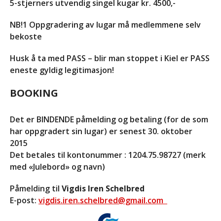
5-stjerners utvendig singel kugar kr. 4500,-
@ 14:00
Se alle Hendelser
NB!1 Oppgradering av lugar må medlemmene selv
bekoste
Forside
Husk å ta med PASS – blir man stoppet i Kiel er PASS
eneste gyldig legitimasjon!
Aktiviteter
Info
BOOKING
Om oss
Kontakt
Det er BINDENDE påmelding og betaling (for de som
har oppgradert sin lugar) er senest 30. oktober
2015
Det betales til kontonummer : 1204.75.98727 (merk
med «Julebord» og navn)
Påmelding til
Vigdis Iren Schelbred
E-post:
vigdis.iren.schelbred@gmail.com