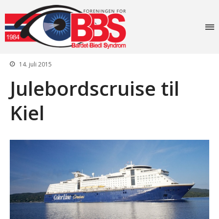
Foreningen for
Bardet-Biedl
Forside
syndrom
14. juli 2015
Aktiviteter
Julebordscruise til
Info
Lovverk og søknader
Kiel
Diagnosen
Rettigheter: Grunnstønad –
Synshjelpemidler – Lese og
sekretærhjelp – Briller +
mye mer
Senter for sjeldne
diagnoser (SSD)
Likeperson
Om oss