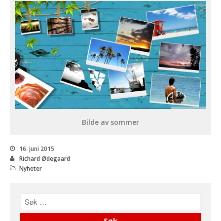
Bli medlem
Kontakt
Facebook
Bilde av sommer
INVITASJON TIL
AKTIVITETSTREFF
16. juni 2015
11.-13.SEPTEMBER 2026
Richard Ødegaard
Informasjon om kurs: Å leve
Nyheter
med en sjelden diagnose
(18+)
Endelig program for
Likepersonskurset
kommende helg!