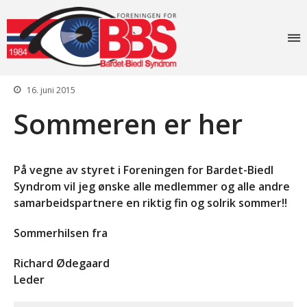
Foreningen for
Forside
Bardet-Biedl
Aktiviteter
syndrom
16. juni 2015
Info
Sommeren er her
Lovverk og søknader
Diagnosen
Rettigheter: Grunnstønad –
På vegne av styret i Foreningen for Bardet-Biedl
Synshjelpemidler – Lese og
sekretærhjelp – Briller +
Syndrom vil jeg ønske alle medlemmer og alle andre
mye mer
samarbeidspartnere en riktig fin og solrik sommer!!
Senter for sjeldne
diagnoser (SSD)
Sommerhilsen fra
Likeperson
Richard Ødegaard
Om oss
Leder
Foreningen